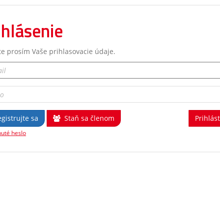
ihlásenie
te prosím Vaše prihlasovacie údaje.
gistrujte sa
Staň sa členom
uté heslo