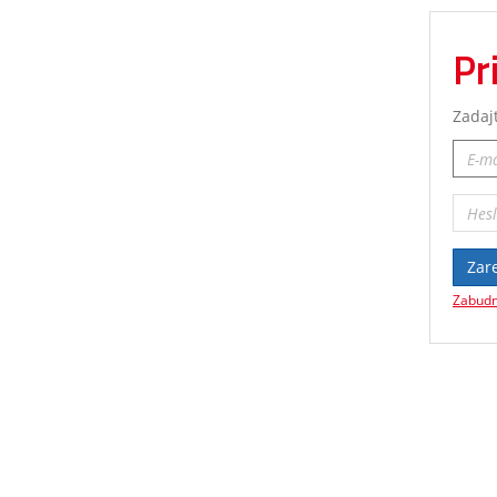
Pr
Zadaj
Zare
Zabudn