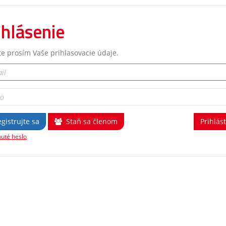
ihlásenie
te prosím Vaše prihlasovacie údaje.
gistrujte sa
Staň sa členom
uté heslo