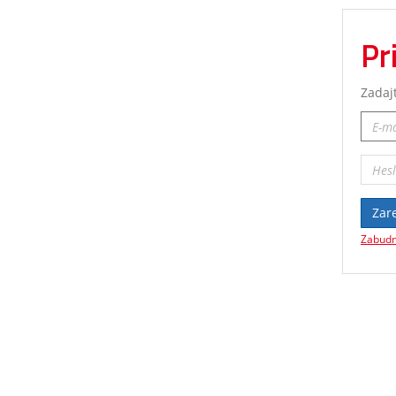
Pr
Zadaj
Zare
Zabudn