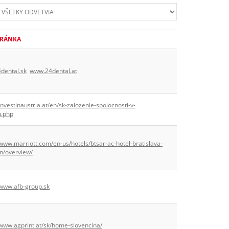
RÁNKA
dental.sk
www.24dental.at
/investinaustria.at/en/sk-zalozenie-spolocnosti-v-
u.php
/www.marriott.com/en-us/hotels/btsar-ac-hotel-bratislava-
n/overview/
/www.afb-group.sk
/www.agprint.at/sk/home-slovencina/