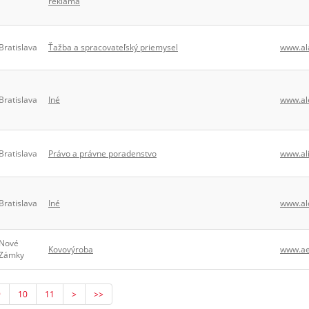
reklama
Bratislava
Ťažba a spracovateľský priemysel
www.al
Bratislava
Iné
www.ale
Bratislava
Právo a právne poradenstvo
www.ali
Bratislava
Iné
www.al
Nové
Kovovýroba
www.ae
Zámky
9
10
11
>
>>