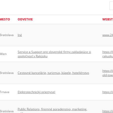
MESTO
ODVETVIE
WEBST
Bratislava
Iné
www.24
Service a Support pre slovenské firmy zakladajúce si
https:/
Wien
spoločnosť v Rakúsku
rakusk
https:/
Bratislava
Cestovné kancelárie, turizmus, kúpele, hoteliérstvo
old-tow
Trnava
Elektrotechnický priemysel
https:/
Public Relations, firemné poradenstvo, marketing,
Bratislava
https:/