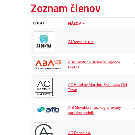
Zoznam členov
LOGO
NÁZOV
24Dental s. r. o.
ABA-Austrian Business Agency
GmbH
AC Hotel by Marriott Bratislava Old
Town
AfB Slovakia s.r.o., registrovaný
sociálny podnik
AG Print s.r.o.