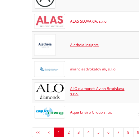
ALAS SLOVAKIA, s.r.o.
Aletheia Insights
alianciaadvokátov ak, s.r.o.
ALO diamonds Avion Bratislava,
s.r.o.
Aqua Enviro Group s.r.o.
<<
<
1
2
3
4
5
6
7
8