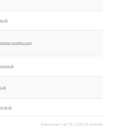
as.sk
theia-insights.com
ancia.sk
o.sk
g-sk.sk
Zobrazenie 1 až 10 z 224 (23 stránok)