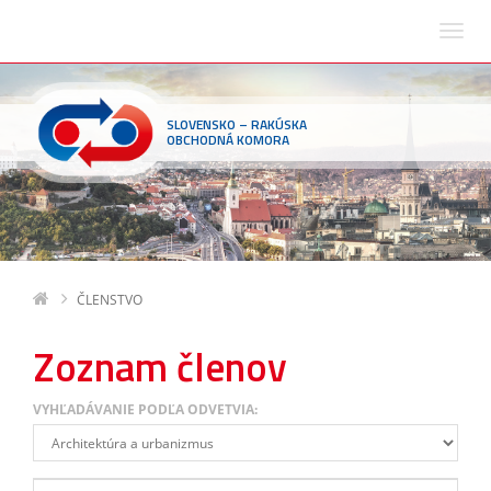
SLOVENSKO – RAKÚSKA
OBCHODNÁ KOMORA
ČLENSTVO
Zoznam členov
VYHĽADÁVANIE PODĽA ODVETVIA: