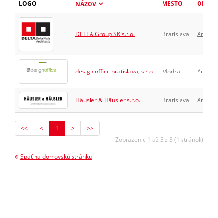
LOGO
MESTO
ODVET
NÁZOV
DELTA Group SK s.r.o.
Bratislava
Archite
design office bratislava, s.r.o.
Modra
Archite
Häusler & Häusler s.r.o.
Bratislava
Archite
<<
<
1
>
>>
Zobrazenie 1 až 3 z 3 (1 stránok)
Späť na domovskú stránku