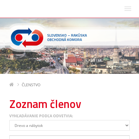
SLOVENSKO – RAKÚSKA
OBCHODNÁ KOMORA
ČLENSTVO
Zoznam členov
VYHĽADÁVANIE PODĽA ODVETVIA: