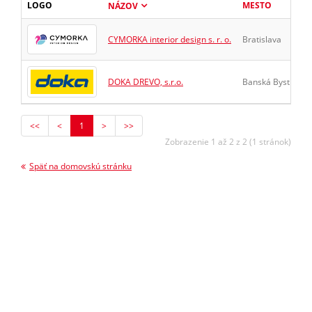
LOGO
MESTO
NÁZOV
CYMORKA interior design s. r. o.
Bratislava
DOKA DREVO, s.r.o.
Banská Bystrica
<<
<
1
>
>>
Zobrazenie 1 až 2 z 2 (1 stránok)
Späť na domovskú stránku