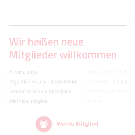
31
Beschreibung
Wir heißen neue
Mitglieder willkommen
Riwers, s.r.o.
Informationstechnologi
Mgr. Filip Veselý - EISENHEIM
Schulwesen, Bildung, Be
Deutsche Schule Bratislava
Schulwesen, Bildung, Be
Aletheia Insights
Sonstiges
Werde Mitglied