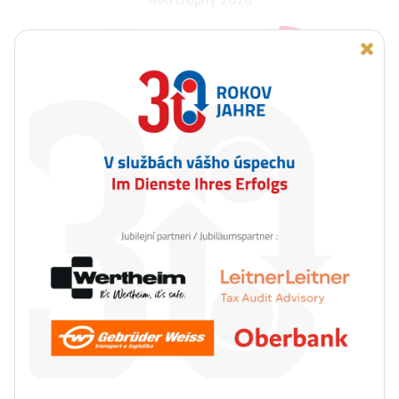
38
21
TAGE
STUNDEN
Kalender der Veranstaltungen
August 2026
Mo
Di
Mi
Do
Fr
Sa
So
1
2
3
4
5
6
7
8
9
10
11
12
13
14
15
16
17
18
19
20
21
22
23
24
25
26
27
28
29
30