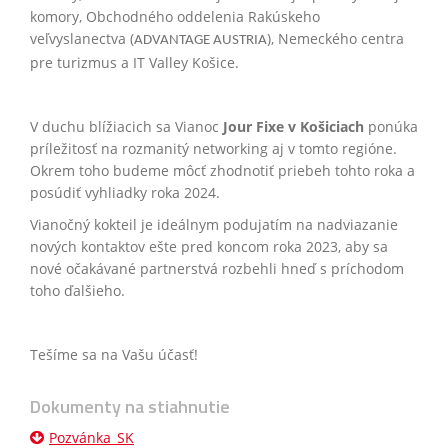
komory, Obchodného oddelenia Rakúskeho
veľvyslanectva (
), Nemeckého centra
ADVANTAGE AUSTRIA
pre turizmus a IT Valley Košice.
V duchu blížiacich sa Vianoc
Jour Fixe v Košiciach
ponúka
príležitosť na rozmanitý networking aj v tomto regióne.
Okrem toho budeme môcť zhodnotiť priebeh tohto roka a
posúdiť vyhliadky roka 2024.
Vianočný kokteil je ideálnym podujatím na nadviazanie
nových kontaktov ešte pred koncom roka 2023, aby sa
nové očakávané partnerstvá rozbehli hneď s príchodom
toho ďalšieho.
Tešíme sa na Vašu účasť!
Dokumenty na stiahnutie
Pozvánka_SK