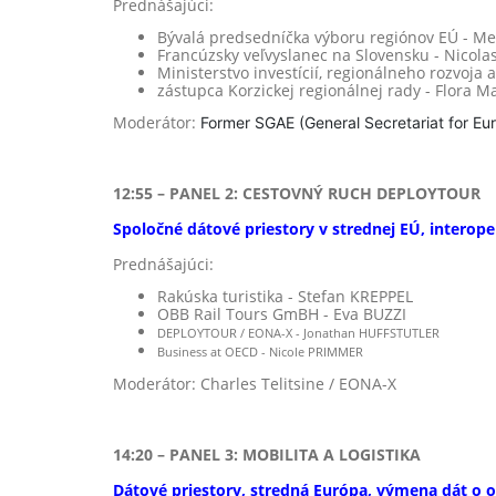
Prednášajúci:
Bývalá predsedníčka výboru regiónov EÚ - M
Francúzsky veľvyslanec na Slovensku - Nicol
Ministerstvo investícií, regionálneho rozvoja
zástupca Korzickej regionálnej rady - Flora M
Moderátor:
Former SGAE (General Secretariat for Eur
12:55 – PANEL 2: CESTOVNÝ RUCH DEPLOYTOUR
Spoločné dátové priestory v strednej EÚ, interope
Prednášajúci:
Rakúska turistika - Stefan KREPPEL
OBB Rail Tours GmBH - Eva BUZZI
DEPLOYTOUR / EONA-X - Jonathan HUFFSTUTLER
Business at OECD - Nicole PRIMMER
Moderátor: Charles Telitsine / EONA-X
14:20 – PANEL 3:
MOBILITA A LOGISTIKA
Dátové priestory, stredná Európa, výmena dát o od