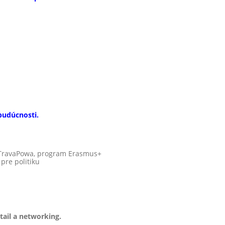
budúcnosti.
ľ TravaPowa, program Erasmus+
pre politiku
a
ail a networking.