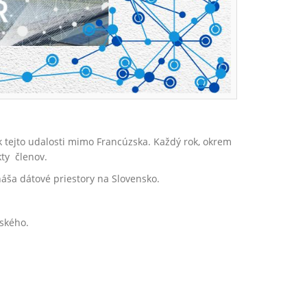
k tejto udalosti mimo Francúzska. Každý rok, okrem
kty členov.
áša dátové priestory na Slovensko.
nského.