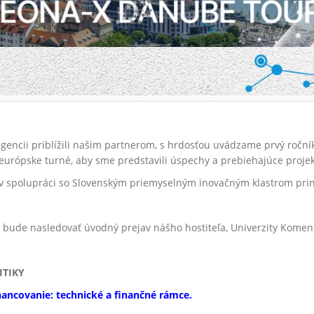
gencii priblížili našim partnerom, s hrdosťou uvádzame prvý roční
 európske turné, aby sme predstavili úspechy a prebiehajúce proje
 v spolupráci so Slovenským priemyselným inovačným klastrom prin
m bude nasledovať úvodný prejav nášho hostiteľa, Univerzity Kome
ITIKY
inancovanie: technické a finančné rámce.