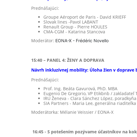
Prednášajúci:
Groupe Aéroport de Paris - David KRIEFF
Slovak lines -Pavol LABANT
Renault Group - Pierre HOULES
CMA-CGM - Katarina Stancova
Moderátor:
EONA-X - Frédéric Novello
15:40 – PANEL 4: ŽENY A DOPRAVA
Návrh inkluzívnej mobility: Úloha žien v doprave 
Prednášajúci:
Prof. Ing. Beáta Gavurová, PhD. MBA
Eugenio De Gregorio, VP Etikbnb / zakladate
IRU Ženeva - Clara Sánchez López, poradkyňa 
SIA Partners - Maria Lee, generálna riaditeľk
Moderátorka: Mélanie Veissier / EONA-X
16:45 - S potešením pozývame účastníkov na kokt