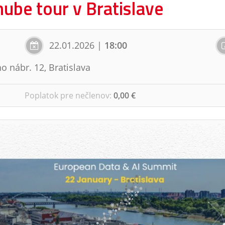
be tour v Bratislave
22.01.2026
|
18:00
o nábr. 12, Bratislava
Poplatok pre nečlenov
:
0,00 €