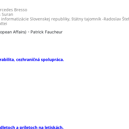
ercedes Bresso
as Suran
 a informatizácie Slovenskej republiky, štátny tajomník -Radoslav Št
attei
opean Affairs) - Patrick Faucheur
rabilita, cezhraničná spolupráca.
letoch a príletoch na letiskách.