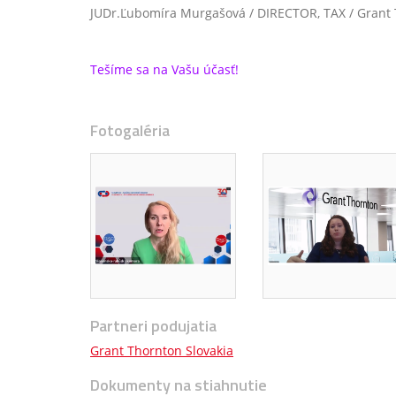
JUDr.Ľubomíra Murgašová / DIRECTOR, TAX / Grant 
Tešíme sa na Vašu účasť!
Fotogaléria
Partneri podujatia
Grant Thornton Slovakia
Dokumenty na stiahnutie