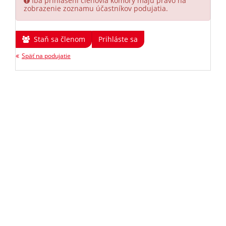
Iba prihlásení členovia komory majú právo na
zobrazenie zoznamu účastníkov podujatia.
Staň sa členom
Prihláste sa
Späť na podujatie