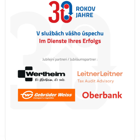
40
16
DNÍ
HODÍN
Kalendár podujatí
August 2026
Po
Ut
St
Št
Pi
So
Ne
1
2
3
4
5
6
7
8
9
10
11
12
13
14
15
16
17
18
19
20
21
22
23
24
25
26
27
28
29
30
31
Legenda