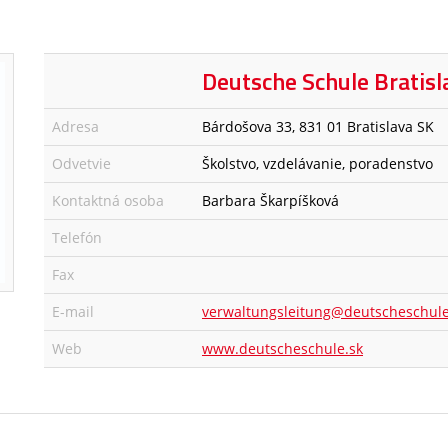
Deutsche Schule Bratisl
Adresa
Bárdošova 33, 831 01 Bratislava SK
Odvetvie
Školstvo, vzdelávanie, poradenstvo
Kontaktná osoba
Barbara Škarpíšková
Telefón
Fax
E-mail
verwaltungsleitung@deutscheschule
Web
www.deutscheschule.sk