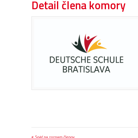
Detail člena komory
Späť na zoznam členov