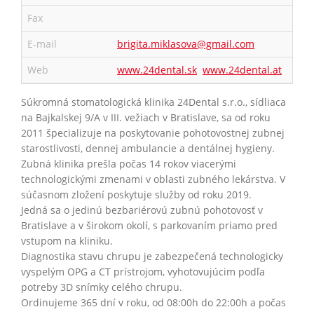
Fax
E-mail
brigita.miklasova@gmail.com
Web
www.24dental.sk
www.24dental.at
Súkromná stomatologická klinika 24Dental s.r.o., sídliaca
na Bajkalskej 9/A v III. vežiach v Bratislave, sa od roku
2011 špecializuje na poskytovanie pohotovostnej zubnej
starostlivosti, dennej ambulancie a dentálnej hygieny.
Zubná klinika prešla počas 14 rokov viacerými
technologickými zmenami v oblasti zubného lekárstva. V
súčasnom zložení poskytuje služby od roku 2019.
Jedná sa o jedinú bezbariérovú zubnú pohotovosť v
Bratislave a v širokom okolí, s parkovaním priamo pred
vstupom na kliniku.
Diagnostika stavu chrupu je zabezpečená technologicky
vyspelým OPG a CT prístrojom, vyhotovujúcim podľa
potreby 3D snímky celého chrupu.
Ordinujeme 365 dní v roku, od 08:00h do 22:00h a počas