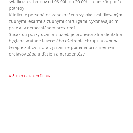
sviatkov a víkendov od 08:00h do 20:00h., a neskôr podľa
potreby.
Klinika je personálne zabezpečená vysoko kvalifikovanými
zubnými lekármi a zubnými chirurgami, vykonávajúcimi
prax aj v nemocničnom prostredí.
Súčasťou poskytovania služieb je profesionálna dentálna
hygiena vrátane laserového ošetrenia chrupu a ozóno-
terapie zubov, ktorá významne pomáha pri zmiernení
prejavov zápalu ďasien a paradentózy.
Späť na zoznam členov