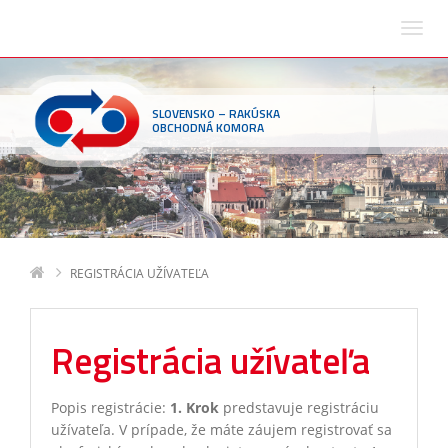
SLOVENSKO – RAKÚSKA
OBCHODNÁ KOMORA
REGISTRÁCIA UŽÍVATEĽA
Registrácia užívateľa
Popis registrácie:
1. Krok
predstavuje registráciu
užívateľa. V prípade, že máte záujem registrovať sa