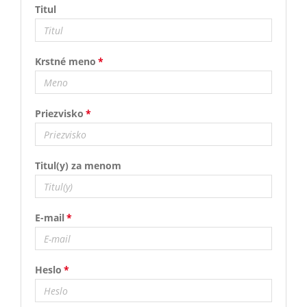
Titul
Krstné meno
Priezvisko
Titul(y) za menom
E-mail
Heslo