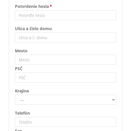
Potvrdenie hesla
Ulica a číslo domu
Mesto
PSČ
Krajina
Telefón
Fax