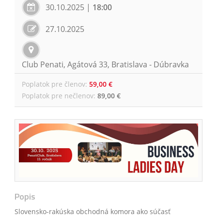
30.10.2025
|
18:00
27.10.2025
Club Penati, Agátová 33, Bratislava - Dúbravka
Poplatok pre členov
:
59,00 €
Poplatok pre nečlenov
:
89,00 €
Popis
Slovensko-rakúska obchodná komora ako súčasť