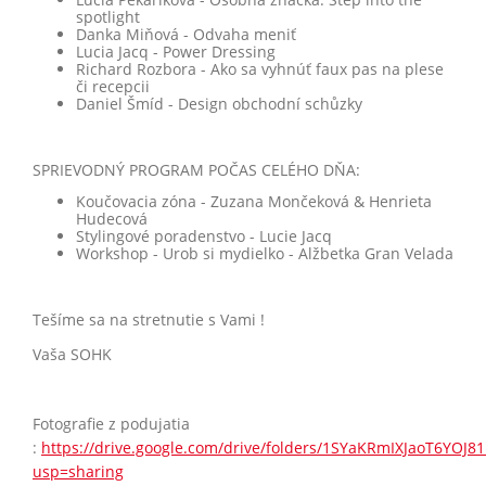
spotlight
Danka Miňová - Odvaha meniť
Lucia Jacq - Power Dressing
Richard Rozbora - Ako sa vyhnúť faux pas na plese
či recepcii
Daniel Šmíd - Design obchodní schůzky
SPRIEVODNÝ PROGRAM POČAS CELÉHO DŇA:
Koučovacia zóna - Zuzana Mončeková & Henrieta
Hudecová
Stylingové poradenstvo - Lucie Jacq
Workshop - Urob si mydielko - Alžbetka Gran Velada
Tešíme sa na stretnutie s Vami !
Vaša SOHK
Fotografie z podujatia
:
https://drive.google.com/drive/folders/1SYaKRmIXJaoT6YOJ
usp=sharing