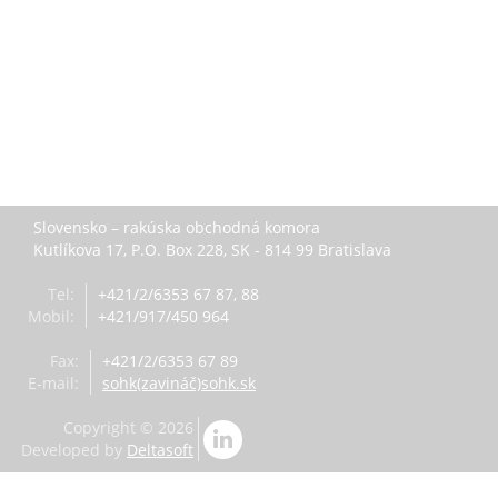
Slovensko – rakúska obchodná komora
Kutlíkova 17, P.O. Box 228, SK - 814 99 Bratislava
Tel
:
+421/2/6353 67 87, 88
Mobil
:
+421/917/450 964
Fax
:
+421/2/6353 67 89
E-mail
:
sohk(zavináč)sohk.sk
Copyright ©
2026
Developed by
Deltasoft