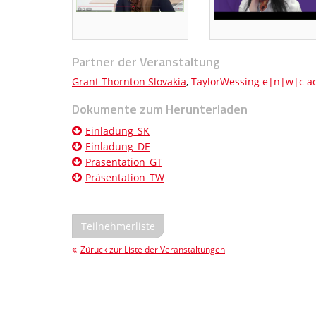
Partner der Veranstaltung
Grant Thornton Slovakia
,
TaylorWessing e|n|w|c adv
Dokumente zum Herunterladen
Einladung_SK
Einladung_DE
Präsentation_GT
Präsentation_TW
Teilnehmerliste
Züruck zur Liste der Veranstaltungen