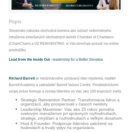
Popis
Slovensko-rakúska obchodná komora ako súčasť neformálneho
združenia zmiešaných obchodných komôr Chamber of Chambers
(ChamCham) a OZ REINVENTING si Vás dovoľuje pozvať na online
prednášku
Lead from the Inside Out -
l
eadership for a Better Slovakia
Richard Barrett
je medzinárodne uznávaný líder myslenia, riaditeľ
Barrett Academy a zakladateľ Barrett Values Centre. Prostredníctvom
svojej práce formuje a rozvíja líderstvo vo viac ako 100 krajinách sveta.
Strategic Reinvention Partner
: Transformácia lídrov a
organizácií, aby prosperovali v časoch neistoty.
Leadership Maximiser
: Viac ako 25 rokov pomáha
svetovým manažérom pri správnych rozhodnutiach,
stratégii, zmýšľaní a rozhodnutiach s veľkým dosahom.
Host & Founder
: Podporuje líderstvo založené na
hodnotách a trvalý vplyv na organizáciu.