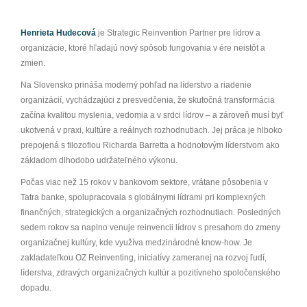
Henrieta Hudecová
je Strategic Reinvention Partner pre lídrov a
organizácie, ktoré hľadajú nový spôsob fungovania v ére neistôt a
zmien.
Na Slovensko prináša moderný pohľad na líderstvo a riadenie
organizácií, vychádzajúci z presvedčenia, že skutočná transformácia
začína kvalitou myslenia, vedomia a v srdci lídrov – a zároveň musí byť
ukotvená v praxi, kultúre a reálnych rozhodnutiach. Jej práca je hlboko
prepojená s filozofiou Richarda Barretta a hodnotovým líderstvom ako
základom dlhodobo udržateľného výkonu.
Počas viac než 15 rokov v bankovom sektore, vrátane pôsobenia v
Tatra banke, spolupracovala s globálnymi lídrami pri komplexných
finančných, strategických a organizačných rozhodnutiach. Posledných
sedem rokov sa naplno venuje reinvencii lídrov s presahom do zmeny
organizačnej kultúry, kde využíva medzinárodné know-how. Je
zakladateľkou OZ Reinventing, iniciatívy zameranej na rozvoj ľudí,
líderstva, zdravých organizačných kultúr a pozitívneho spoločenského
dopadu.