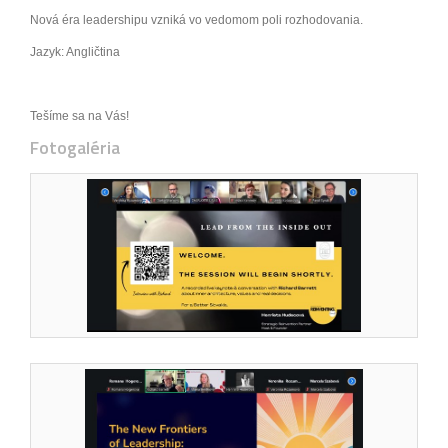
Nová éra leadershipu vzniká vo vedomom poli rozhodovania.
Jazyk: Angličtina
Tešíme sa na Vás!
Fotogaléria