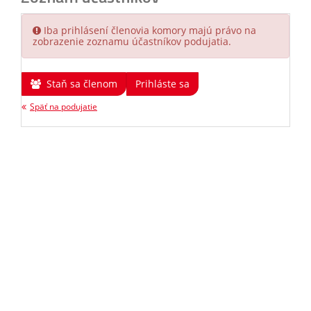
Iba prihlásení členovia komory majú právo na
zobrazenie zoznamu účastníkov podujatia.
Staň sa členom
Prihláste sa
Späť na podujatie