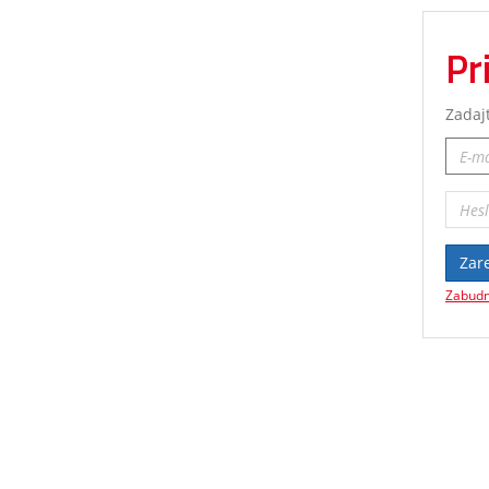
Pr
Zadaj
Zare
Zabudn