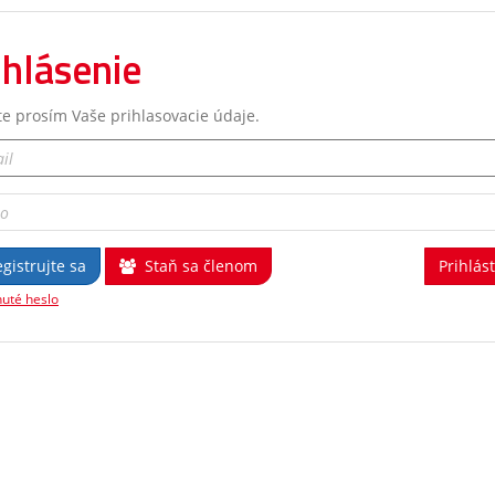
ihlásenie
te prosím Vaše prihlasovacie údaje.
gistrujte sa
Staň sa členom
uté heslo