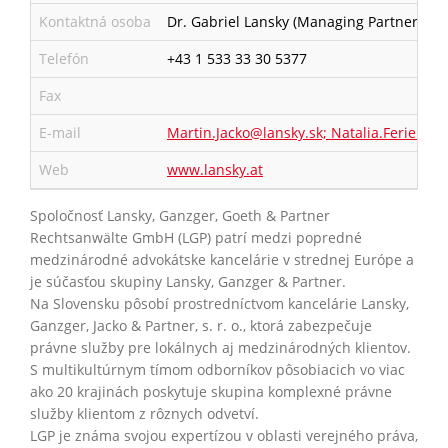
Kontaktná osoba
Dr. Gabriel Lansky (Managing Partner), JUD
Telefón
+43 1 533 33 30 5377
Fax
E-mail
Martin.Jacko@lansky.sk; Natalia.Ferienci
Web
www.lansky.at
Spoločnosť Lansky, Ganzger, Goeth & Partner
Rechtsanwälte GmbH (LGP) patrí medzi popredné
medzinárodné advokátske kancelárie v strednej Európe a
je súčasťou skupiny Lansky, Ganzger & Partner.
Na Slovensku pôsobí prostredníctvom kancelárie Lansky,
Ganzger, Jacko & Partner, s. r. o., ktorá zabezpečuje
právne služby pre lokálnych aj medzinárodných klientov.
S multikultúrnym tímom odborníkov pôsobiacich vo viac
ako 20 krajinách poskytuje skupina komplexné právne
služby klientom z rôznych odvetví.
LGP je známa svojou expertízou v oblasti verejného práva,