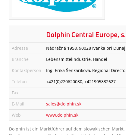
Dolphin Central Europe, s.r.o.
Adresse
Nádražná 1958, 90028 Ivanka pri Dunaji SK
Branche
Lebensmittelindustrie, Handel
Kontaktperson
Ing. Erika Šenkáriková, Regional Director A
Telefon
+421(0)220620080, +421905832627
Fax
E-Mail
sales@dolphin.sk
Web
www.dolphin.sk
Dolphin ist ein Marktführer auf dem slowakischen Markt.