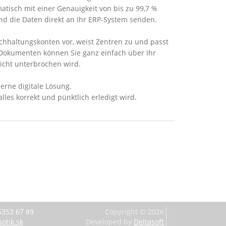
atisch mit einer Genauigkeit von bis zu 99,7 %
nd die Daten direkt an Ihr ERP-System senden.
chhaltungskonten vor, weist Zentren zu und passt
 Dokumenten können Sie ganz einfach über Ihr
icht unterbrochen wird.
erne digitale Lösung.
lles korrekt und pünktlich erledigt wird.
6353 67 89
Copyright ©
2026
sohk.sk
Developed by
Deltasoft