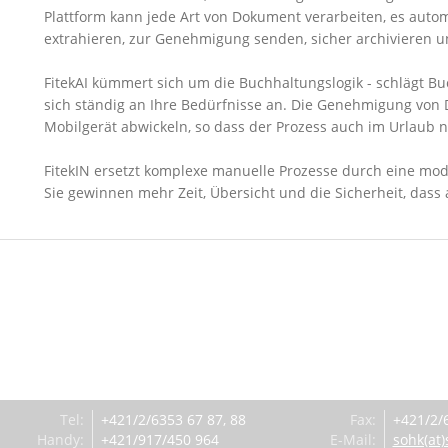
Plattform kann jede Art von Dokument verarbeiten, es autom
extrahieren, zur Genehmigung senden, sicher archivieren u
FitekAI kümmert sich um die Buchhaltungslogik - schlägt Bu
sich ständig an Ihre Bedürfnisse an. Die Genehmigung von
Mobilgerät abwickeln, so dass der Prozess auch im Urlaub n
FitekIN ersetzt komplexe manuelle Prozesse durch eine mod
Sie gewinnen mehr Zeit, Übersicht und die Sicherheit, dass a
Tel
:
+421/2/6353 67 87, 88
Fax
:
+421/2/
Handy
:
+421/917/450 964
E-Mail
:
sohk(at)