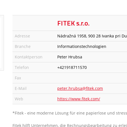
FITEK s.r.o.
Adresse
Nádražná 1958, 900 28 Ivanka pri Du
Branche
Informationstechnologien
Kontaktperson
Peter Hrubsa
Telefon
+421918711570
Fax
E-Mail
peter.hrubsa@fitek.com
Web
https://www.fitek.com/
*Fitek - eine moderne Lösung für eine papierlose und stres
Fitek hilft Unternehmen, die Rechnungsbearbeitung zu erle