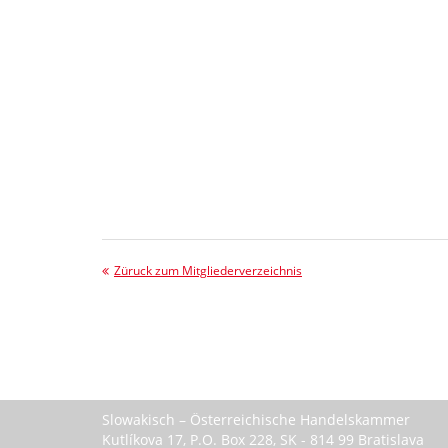
Züruck zum Mitgliederverzeichnis
Slowakisch – Österreichische Handelskammer
Kutlíkova 17, P.O. Box 228, SK - 814 99 Bratislava