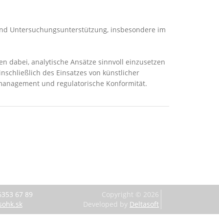
 und Untersuchungsunterstützung, insbesondere im
 dabei, analytische Ansätze sinnvoll einzusetzen
nschließlich des Einsatzes von künstlicher
komanagement und regulatorische Konformität.
6353 67 89
Copyright ©
2026
sohk.sk
Developed by
Deltasoft