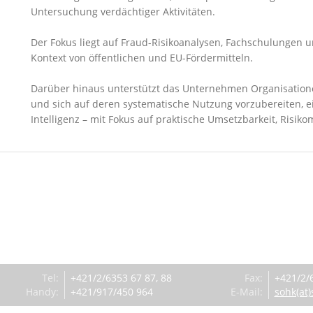
Untersuchung verdächtiger Aktivitäten.
Der Fokus liegt auf Fraud-Risikoanalysen, Fachschulungen
Kontext von öffentlichen und EU-Fördermitteln.
Darüber hinaus unterstützt das Unternehmen Organisationen
und sich auf deren systematische Nutzung vorzubereiten, ei
Intelligenz – mit Fokus auf praktische Umsetzbarkeit, Risi
Tel
:
+421/2/6353 67 87, 88
Fax
:
+421/2/
Handy
:
+421/917/450 964
E-Mail
:
sohk(at)