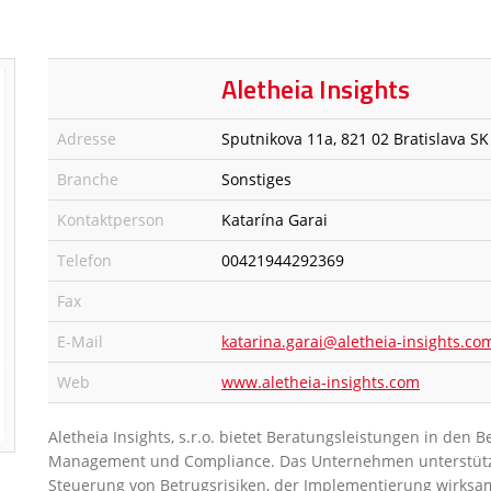
Aletheia Insights
Adresse
Sputnikova 11a, 821 02 Bratislava SK
Branche
Sonstiges
Kontaktperson
Katarína Garai
Telefon
00421944292369
Fax
E-Mail
katarina.garai@aletheia-insights.co
Web
www.aletheia-insights.com
Aletheia Insights, s.r.o. bietet Beratungsleistungen in den 
Management und Compliance. Das Unternehmen unterstützt 
Steuerung von Betrugsrisiken, der Implementierung wirksa