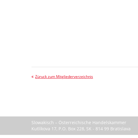
Züruck zum Mitgliederverzeichnis
Slowakisch – Österreichische Handelskammer
Kutlíkova 17, P.O. Box 228, SK - 814 99 Bratislava