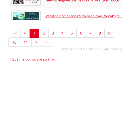
Networkingové business raňajky s Golf Touch
Infostealery: nočná mora pre firmy. Nečakajte, kým s
<<
<
1
2
3
4
5
6
7
8
9
10
11
>
>>
Zobrazenie 1 až 10 z 631 (64 stránok)
Späť na domovskú stránku