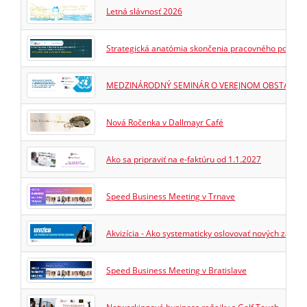
Letná slávnosť 2026
Strategická anatómia skončenia pracovného pomeru.
MEDZINÁRODNÝ SEMINÁR O VEREJNOM OBSTARÁVA
Nová Ročenka v Dallmayr Café
Ako sa pripraviť na e-faktúru od 1.1.2027
Speed Business Meeting v Trnave
Akvizícia - Ako systematicky oslovovať nových zákaz
Speed Business Meeting v Bratislave