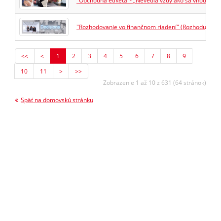
"Obchodná etiketa"- „Nevedia vždy ako sa vhodne za
"Rozhodovanie vo finančnom riadení" (Rozhodujete a
<<
<
1
2
3
4
5
6
7
8
9
10
11
>
>>
Zobrazenie 1 až 10 z 631 (64 stránok)
Späť na domovskú stránku