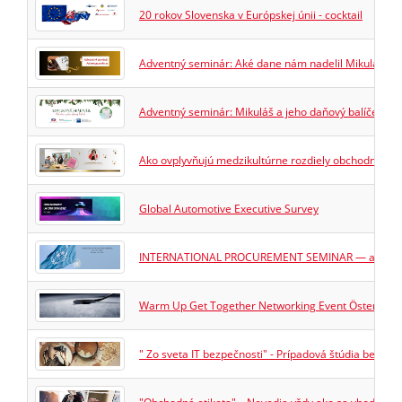
20 rokov Slovenska v Európskej únii - cocktail
Adventný seminár: Aké dane nám nadelil Mikuláš? / V
Adventný seminár: Mikuláš a jeho daňový balíček
Ako ovplyvňujú medzikultúrne rozdiely obchodné prí
Global Automotive Executive Survey
INTERNATIONAL PROCUREMENT SEMINAR — ako sa zúčas
Warm Up Get Together Networking Event Österreich
" Zo sveta IT bezpečnosti" - Prípadová štúdia bezpe