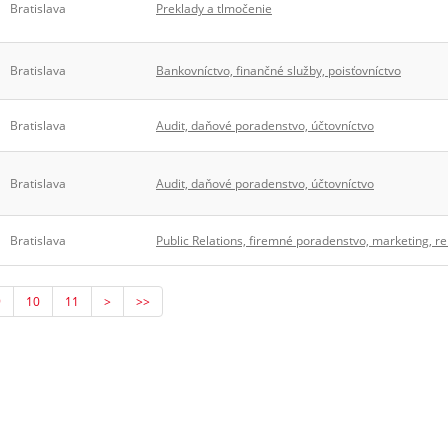
Bratislava
Preklady a tlmočenie
Bratislava
Bankovníctvo, finančné služby, poisťovníctvo
Bratislava
Audit, daňové poradenstvo, účtovníctvo
Bratislava
Audit, daňové poradenstvo, účtovníctvo
Bratislava
Public Relations, firemné poradenstvo, marketing, r
9
10
11
>
>>