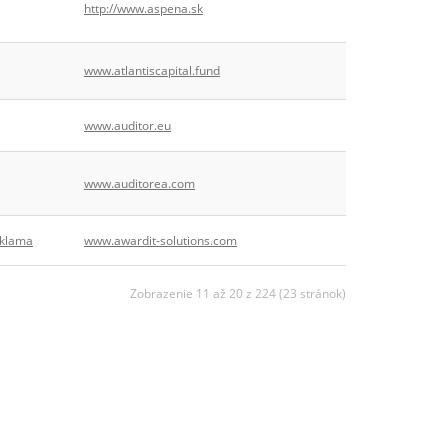
http://www.aspena.sk
www.atlantiscapital.fund
www.auditor.eu
www.auditorea.com
eklama
www.awardit-solutions.com
Zobrazenie 11 až 20 z 224 (23 stránok)