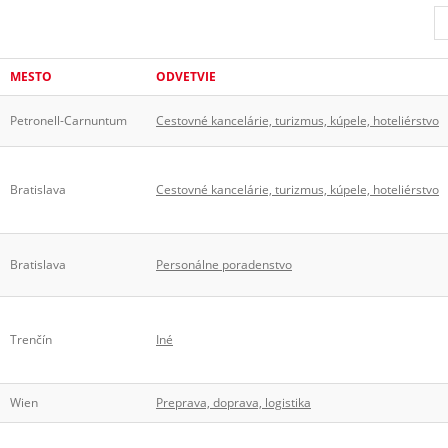
MESTO
ODVETVIE
Petronell-Carnuntum
Cestovné kancelárie, turizmus, kúpele, hoteliérstvo
Bratislava
Cestovné kancelárie, turizmus, kúpele, hoteliérstvo
Bratislava
Personálne poradenstvo
Trenčín
Iné
Wien
Preprava, doprava, logistika