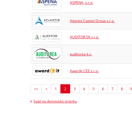
ASPENA, s.r.o.
Atlantis Capital Group s.r.o.
AUDITOR SK s.r.o.
auditorea k.s.
Awardit CEE s.r.o.
<<
<
1
2
3
4
5
6
7
8
Späť na domovskú stránku