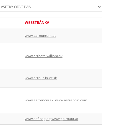
WEBSTRÁNKA
www.carnuntum.at
www.arthotelwilliam.sk
www.arthur-hunt.sk
www.astrencin.sk
www.astrencin.com
www.asfinag.at; www.go-maut.at