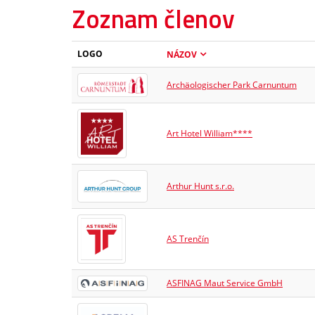
Zoznam členov
LOGO
NÁZOV
Archäologischer Park Carnuntum
Art Hotel William****
Arthur Hunt s.r.o.
AS Trenčín
ASFINAG Maut Service GmbH