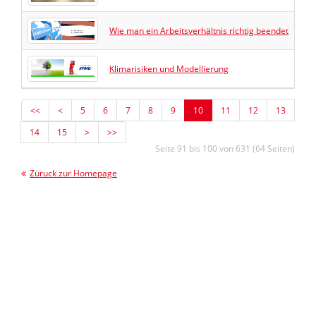
Wie man ein Arbeitsverhältnis richtig beendet
Klimarisiken und Modellierung
<<
<
5
6
7
8
9
10
11
12
13
14
15
>
>>
Seite 91 bis 100 von 631 (64 Seiten)
Züruck zur Homepage