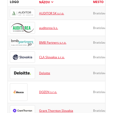
LOGO
MESTO
NÁZOV
AUDITOR SK s.r.o.
Bratislava
A
auditorea k.s.
Bratislava
A
BMB Partners s.r.o.
Bratislava
A
CLA Slovakia s.r.o.
Bratislava
A
Deloitte
Bratislava
A
DOZEN s.r.o.
Bratislava
A
Grant Thornton Slovakia
Bratislava
A