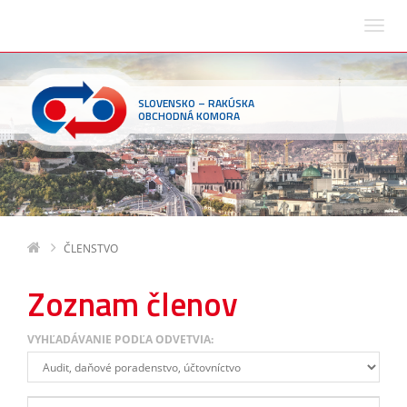
SLOVENSKO – RAKÚSKA
OBCHODNÁ KOMORA
ČLENSTVO
Zoznam členov
VYHĽADÁVANIE PODĽA ODVETVIA: