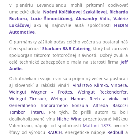
V plenériu Levandulandu mohli prítomní obdivovať
umelecké diela:
Noémi Kolčákovej Szakállovej, Richarda
Rozboru, Lucie Šimončičovej, Alexandry Vidic, Valérie
Lukáčovej
ako aj najnovšie autá spoločnosti
HEDIN
Automotive
.
O gurmánsky zážitok počas celého večera sa postaral náš
člen spoločnosť
Sharkam B&B Catering
, ktorý bol zároveň
spoluorganizátorom tohtoročnej slávnosti. Dobrý zvuk a
celé technické zabezpečenie mala na starosti firma
Jeff
Audio.
Ochutnávkami svojich vín sa o príjemný večer sa postarali
aj slovenskí a rakúski vinári:
Vinárstvo Klimko, Vinpera,
Weingut Wagner - Prottes, Weingut Reckendorfer,
Weingut Zirnsack, Weingut Hannes Reeh a vínka od
Generálneho honorárneho konzula Alfreda Rákóczi
Tombor Tinteru.
Pre tých, čo prišli autom tu boli
dealkoholizované vína
Niche Wine
prezentované Miškou
Valentovou, nápoje od spoločnosti
Mattoni 1873
, ovocné
šťavy od výrobcu
RAUCH
, energetické nápoje
Redbull
a