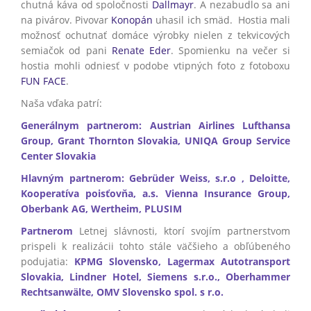
chutná káva od spoločnosti
Dallmayr
. A nezabudlo sa ani
na pivárov. Pivovar
Konopán
uhasil ich smäd. Hostia mali
možnosť ochutnať domáce výrobky nielen z tekvicových
semiačok od pani
Renate Eder
. Spomienku na večer si
hostia mohli odniesť v podobe vtipných foto z fotoboxu
FUN FACE
.
Naša vďaka patrí:
Generálnym partnerom: Austrian Airlines Lufthansa
Group, Grant Thornton Slovakia, UNIQA Group Service
Center Slovakia
Hlavným partnerom: Gebrüder Weiss, s.r.o , Deloitte,
Kooperatíva poisťovňa, a.s. Vienna Insurance Group,
Oberbank AG, Wertheim, PLUSIM
Partnerom
Letnej slávnosti, ktorí svojím partnerstvom
prispeli k realizácii tohto stále väčšieho a obľúbeného
podujatia:
KPMG Slovensko, Lagermax Autotransport
Slovakia, Lindner Hotel, Siemens s.r.o., Oberhammer
Rechtsanwälte, OMV Slovensko spol. s r.o.