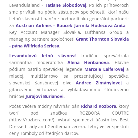
Levandulaland -
Tatiane Slobodovej
. Po ich príhovoroch
sme privítali na pódiu zástupcov spoločností, ktorí našu
Letnú slávnosť finančne podporili ako generálni partneri:
za
Austrian Airlines - Boucek Jarmila Hudecova Anita
-
Key Account Manager Slovakia, Lufthansa Group a
managing partnera spoločnosti
Grant Thornton Slovakia
- pána Wilfrieda Serlesa
.
Levanduľovú letnú slávnosť
tradične sprevádzala
šarmantná moderátorka
Alena Heribanová
. Hlavné
pódium patrilo speváckej legende
Marcele Laiferovej
a
mladej, multižánrovo sa prezentujúcej speváčke,
slovenskej šansónovej dive
Andree Zimányiovej
a
gitarovému virtuózovi a vyhľadávanému štúdiovému
hráčovi
Jurajovi Burianovi.
Počas večera módny návrhár pán
Richard Rozbora
, ktorý
tvorí pod značkou ROZBORA COUTRE
(https://rozbora.com/). vybral spomedzi účastníkov Best
Dressed Lady and Gentleman večera. Letný večer spestrili
ceny Tomboly od štedrých darcov.