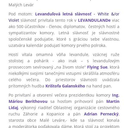
Malých Levár
Pod motom:
Levanduľová letná slávnosť
-
White &/or
Violet
slávnosť privítala tento rok v
LEVANDULANDe
viac
ako 500 účastníkov - členov, diplomatov, čestných hostí a
sympatizantov komory. Letná slávnosť je slávnostné
spoločenské podujatie, ktoré s gráciou sebe vlastnou,
uzatvára kalendár podujatí komory prvého polroka.
Hostí vítala omamná vôňa levandule, vzácnej ruže
stolistej a pohárik - ako inak – s levanduľovým
prosseccom sevírovaný „na živom stole“
Flying Sue
, ktorá
niekoľkými svojimi tanečnými vstupmi skrášlila atmosféru
celého večera. Do priestorov slávnosti uvádzala
prítomných hudba
Krištofa Galanského
na hand pan.
Po privítaní a otvorení večera prezidentkou komory
Ing.
Máriou Berithovou
sa hosťom prihovoril pán
Martin
Lidaj
, výkonný riaditeľ Oblastnej organizácie cestovného
ruchu Záhorie a Kopanice a pán
Adrian Pernecký
,
starosta obce Malé Leváre,- kde sa slávnosť konala
a moderátorka poďakovala dáme, ktorá stojí za projektom