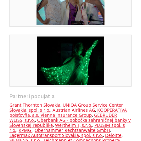
Partneri podujatia
Grant Thornton Slovakia
,
UNIQA Group Service Center
Slovakia, spol. s r.o.
,
Austrian Airlines AG
,
KOOPERATIVA
poisťovňa, a.s. Vienna Insurance Group
,
GEBRÜDER
WEISS, s.r.o.
,
Oberbank AG - pobočka zahraničnej banky v
Slovenskej republike
,
Wertheim T, s.r.o.
,
PLUSIM spol. s
r.o.
,
KPMG
,
Oberhammer Rechtsanwälte GmbH
,
Lagermax Autotransport Slovakia, spol. s r.o.
,
Deloitte
,
SIEMENS, s.r.o.
,
Teichmann et Compagnons Property