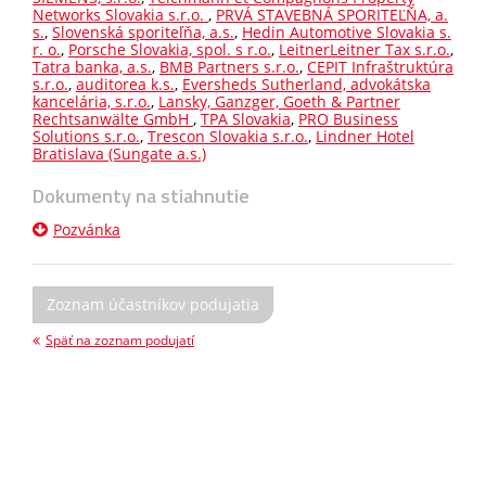
Networks Slovakia s.r.o.
,
PRVÁ STAVEBNÁ SPORITEĽŇA, a.
s.
,
Slovenská sporiteľňa, a.s.
,
Hedin Automotive Slovakia s.
r. o.
,
Porsche Slovakia, spol. s r.o.
,
LeitnerLeitner Tax s.r.o.
,
Tatra banka, a.s.
,
BMB Partners s.r.o.
,
CEPIT Infraštruktúra
s.r.o.
,
auditorea k.s.
,
Eversheds Sutherland, advokátska
kancelária, s.r.o.
,
Lansky, Ganzger, Goeth & Partner
Rechtsanwälte GmbH
,
TPA Slovakia
,
PRO Business
Solutions s.r.o.
,
Trescon Slovakia s.r.o.
,
Lindner Hotel
Bratislava (Sungate a.s.)
Dokumenty na stiahnutie
Pozvánka
Zoznam účastníkov podujatia
Späť na zoznam podujatí