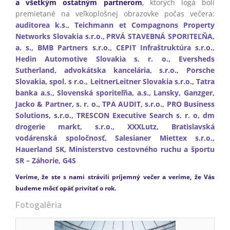
a všetkým ostatným partnerom
,
ktorých logá boli
premietané na veľkoplošnej obrazovke počas večera:
auditorea k.s., Teichmann et Compagnons Property
Networks Slovakia s.r.o.,
PRVÁ STAVEBNÁ SPORITEĽŇA,
a. s., BMB Partners s.r.o., CEPIT Infraštruktúra s.r.o.,
Hedin Automotive Slovakia s. r. o., Eversheds
Sutherland, advokátska kancelária, s.r.o., Porsche
Slovakia, spol. s r.o., LeitnerLeitner Slovakia s.r.o., Tatra
banka a.s., Slovenská sporiteľňa, a.s., Lansky, Ganzger,
Jacko & Partner, s. r. o., TPA AUDIT, s.r.o., PRO Business
Solutions, s.r.o., TRESCON Executive Search s. r. o, dm
drogerie markt, s.r.o., XXXLutz, Bratislavská
vodárenská spoločnosť, Salesianer Miettex s.r.o.,
Hauerland SK, Ministerstvo cestovného ruchu a športu
SR – Záhorie, G4S
Veríme, že ste s nami strávili príjemný večer a veríme, že Vás
budeme môcť opäť privítať o rok.
Fotogaléria